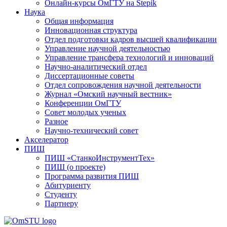
Онлайн-курсы ОмГТУ на Stepik
Наука
Общая информация
Инновационная структура
Отдел подготовки кадров высшей квалификации
Управление научной деятельностью
Управление трансфера технологий и инноваций
Научно-аналитический отдел
Диссертационные советы
Отдел сопровождения научной деятельности
Журнал «Омский научный вестник»
Конференции ОмГТУ
Совет молодых ученых
Разное
Научно-технический совет
Акселератор
ПИШ
ПИШ «СтанкоИнструментТех»
ПИШ (о проекте)
Программа развития ПИШ
Абитуриенту
Студенту
Партнеру