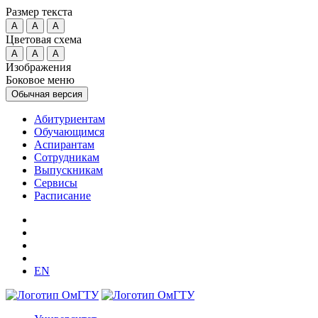
Размер текста
A
A
A
Цветовая схема
A
A
A
Изображения
Боковое меню
Обычная версия
Абитуриентам
Обучающимся
Аспирантам
Сотрудникам
Выпускникам
Сервисы
Расписание
EN