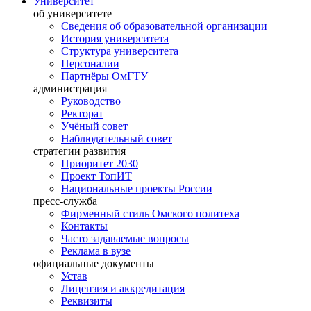
Университет
об университете
Сведения об образовательной организации
История университета
Структура университета
Персоналии
Партнёры ОмГТУ
администрация
Руководство
Ректорат
Учёный совет
Наблюдательный совет
стратегии развития
Приоритет 2030
Проект ТопИТ
Национальные проекты России
пресс-служба
Фирменный стиль Омского политеха
Контакты
Часто задаваемые вопросы
Реклама в вузе
официальные документы
Устав
Лицензия и аккредитация
Реквизиты