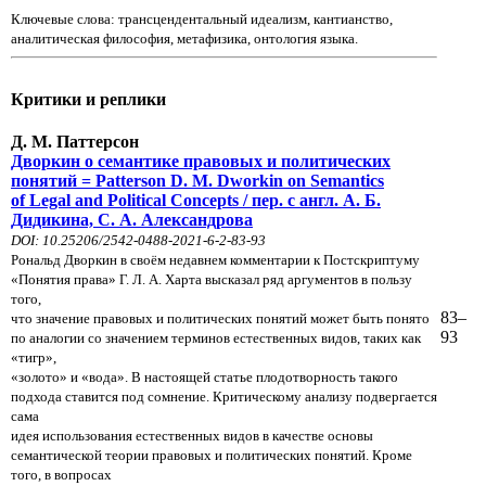
Ключевые слова: трансцендентальный идеализм, кантианство,
аналитическая философия, метафизика, онтология языка.
Критики и реплики
Д. М. Паттерсон
Дворкин о семантике правовых и политических
понятий = Patterson D. M. Dworkin on Semantics
of Legal and Political Concepts / пер. с англ. А. Б.
Дидикина, С. А. Александрова
DOI: 10.25206/2542-0488-2021-6-2-83-93
Рональд Дворкин в своём недавнем комментарии к Постскриптуму
«Понятия права» Г. Л. А. Харта высказал ряд аргументов в пользу
того,
83–
что значение правовых и политических понятий может быть понято
93
по аналогии со значением терминов естественных видов, таких как
«тигр»,
«золото» и «вода». В настоящей статье плодотворность такого
подхода ставится под сомнение. Критическому анализу подвергается
сама
идея использования естественных видов в качестве основы
семантической теории правовых и политических понятий. Кроме
того, в вопросах