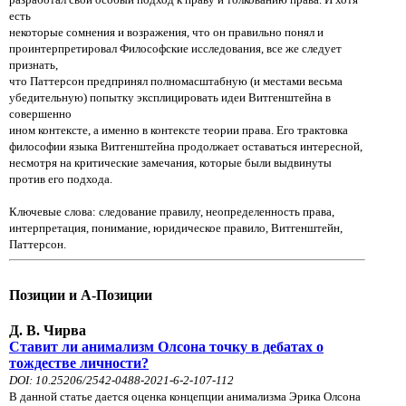
есть
некоторые сомнения и возражения, что он правильно понял и
проинтерпретировал Философские исследования, все же следует
признать,
что Паттерсон предпринял полномасштабную (и местами весьма
убедительную) попытку эксплицировать идеи Витгенштейна в
совершенно
ином контексте, а именно в контексте теории права. Его трактовка
философии языка Витгенштейна продолжает оставаться интересной,
несмотря на критические замечания, которые были выдвинуты
против его подхода.
Ключевые слова: следование правилу, неопределенность права,
интерпретация, понимание, юридическое правило, Витгенштейн,
Паттерсон.
Позиции и А-Позиции
Д. В. Чирва
Ставит ли анимализм Олсона точку в дебатах о
тождестве личности?
DOI: 10.25206/2542-0488-2021-6-2-107-112
В данной статье дается оценка концепции анимализма Эрика Олсона