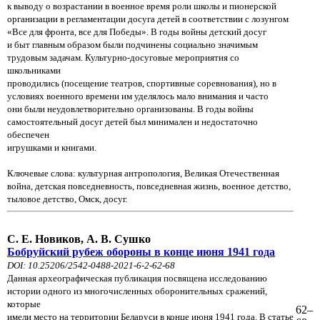
к выводу о возрастании в военное время роли школы и пионерской
организации в регламентации досуга детей в соответствии с лозунгом
«Все для фронта, все для Победы». В годы войны детский досуг
и быт главным образом были подчинены социально значимым
трудовым задачам. Культурно-досуговые мероприятия со
школьниками
проводились (посещение театров, спортивные соревнования), но в
условиях военного времени им уделялось мало внимания и часто
они были неудовлетворительно организованы. В годы войны
самостоятельный досуг детей был минимален и недостаточно
обеспечен
игрушками и книгами.
Ключевые слова: культурная антропология, Великая Отечественная
война, детская повседневность, повседневная жизнь, военное детство,
тыловое детство, Омск, досуг.
С. Е. Новиков, А. В. Сушко
Бобруйский рубеж обороны в конце июня 1941 года
DOI: 10.25206/2542-0488-2021-6-2-62-68
Данная археографическая публикация посвящена исследованию
истории одного из многочисленных оборонительных сражений,
которые
62–
имели место на территории Беларуси в конце июня 1941 года. В статье