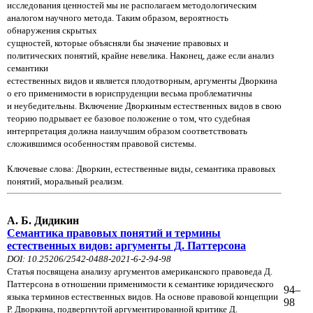
исследования ценностей мы не располагаем методологическим
аналогом научного метода. Таким образом, вероятность
обнаружения скрытых
сущностей, которые объясняли бы значение правовых и
политических понятий, крайне невелика. Наконец, даже если анализ
семантики
естественных видов и является плодотворным, аргументы Дворкина
о его применимости в юриспруденции весьма проблематичны
и неубедительны. Включение Дворкиным естественных видов в свою
теорию подрывает ее базовое положение о том, что судебная
интерпретация должна наилучшим образом соответствовать
сложившимся особенностям правовой системы.
Ключевые слова: Дворкин, естественные виды, семантика правовых
понятий, моральный реализм.
А. Б. Дидикин
Семантика правовых понятий и термины
естественных видов: аргументы Д. Паттерсона
DOI: 10.25206/2542-0488-2021-6-2-94-98
Статья посвящена анализу аргументов американского правоведа Д.
Паттерсона в отношении применимости к семантике юридического
94–
языка терминов естественных видов. На основе правовой концепции
98
Р. Дворкина, подвергнутой аргументированной критике Д.