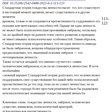
DOI: 10.25206/2542-0488-2021-6-2-113-123
Стандартная теория тождества личности гласит: тот, кто существует
в настоящий момент времени, может существовать и в другие
моменты
113–
времени, только если сохраняется преемственность содержимого его
123
психики или ментальных способностей. Однако ни одна личность
не может быть психологическим преемником эмбриона, поскольку
он, по крайней мере на раннем этапе своего развития, в принципе
не имеет никаких психологических особенностей. Таким образом,
Стандартная теория подразумевает, что ни одна личность никогда
не была эмбрионом, вопреки общераспространенному
предположению, что лишенный психики эмбрион — это
потенциальная личность.
Также остается загадкой, что именно случается с самим
человеческим эмбрионом, если он не становится личностью. И хотя
необычайно
сложный вариант Стандартной теории допускает, что человек может
поддерживать свое существование без какой-либо психологической
преемственности до тех пор, пока он не станет личностью, но не
после этого, гораздо более простым решением было бы радикально
непсихологическое понимание тождества нашей личности.
Ключевые слова: тождество личности, эмбрион, человеческое
существо, анимализм, психологический критерий,
психологическая преемственность.