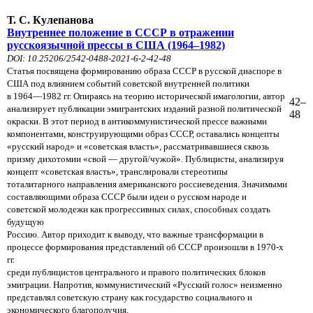
Т. С. Кулепанова
Внутреннее положение в СССР в отражении
русскоязычной прессы в США (1964–1982)
DOI: 10.25206/2542-0488-2021-6-2-42-48
Статья посвящена формированию образа СССР в русской диаспоре в
США под влиянием событий советской внутренней политики
в 1964—1982 гг. Опираясь на теорию исторической имагологии, автор
42–
анализирует публикации эмигрантских изданий разной политической
48
окраски. В этот период в антикоммунистической прессе важными
компонентами, конструирующими образ СССР, оставались концепты
«русский народ» и «советская власть», рассматривавшиеся сквозь
призму дихотомии «свой — другой/чужой». Публицисты, анализируя
концепт «советская власть», транслировали стереотипы
тоталитарного направления американского россиеведения. Значимыми
составляющими образа СССР были идеи о русском народе и
советской молодежи как прогрессивных силах, способных создать
будущую
Россию. Автор приходит к выводу, что важные трансформации в
процессе формирования представлений об СССР произошли в 1970-х
гг.
среди публицистов центрального и правого политических блоков
эмиграции. Напротив, коммунистический «Русский голос» неизменно
представлял советскую страну как государство социального и
экономического благополучия.