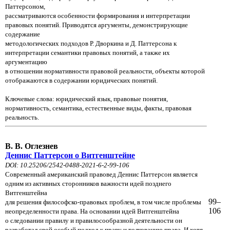
Паттерсоном,
рассматриваются особенности формирования и интерпретации
правовых понятий. Приводятся аргументы, демонстрирующие
содержание
методологических подходов Р. Дворкина и Д. Паттерсона к
интерпретации семантики правовых понятий, а также их
аргументацию
в отношении нормативности правовой реальности, объекты которой
отображаются в содержании юридических понятий.
Ключевые слова: юридический язык, правовые понятия,
нормативность, семантика, естественные виды, факты, правовая
реальность.
В. В. Оглезнев
Деннис Паттерсон о Витгенштейне
DOI: 10.25206/2542-0488-2021-6-2-99-106
Современный американский правовед Деннис Паттерсон является
одним из активных сторонников важности идей позднего
Витгенштейна
99–
для решения философско-правовых проблем, в том числе проблемы
106
неопределенности права. На основании идей Витгенштейна
о следовании правилу и правилосообразной деятельности он
разработал свой особый подход к праву и толкованию права. И хотя