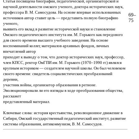
Статья посвящена биографии, педагогической, организаторской и
научной деятельности омского ученого, доктора исторических наук,
профессора В. М. Самосудова. На основе впервые использованных
69–
источников автор ставит цель — представить полную биографию
75
ученого,
выявить его вклад в развитие исторической науки и становление
Омского педагогического института им. М. Горького как передового
для своего времени высшего учебного заведения. На основе
воспоминаний коллег, материалов архивных фондов, личных
впечатлений автор
приходит к выводу о том, что доктор исторических наук, профессор,
член КПСС, ректор ОмГПИ им. М. Горького (1970–1990 гг.) являлся
крупным историком — создателем научной школы. Он был человеком
своего времени: свидетель социалистических преобразований
деревни,
участник войны, организатор образования в регионе.
Эволюционировали ли его взгляды в ходе преобразования общества,
расскажет
представленный материал.
Ключевые слова: история крестьянства, революционное движение в
Сибири, Омский государственный педагогический институт, развитие
системы образования, антикоммунизм, В. М. Самосудов.