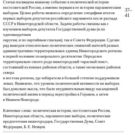
Статья посвящена важному событию в политической истории
постсоветской России, а именно первым в ее истории парламентским
37–
выборам. Целью работы являлось определение специфики итогов
41
первых выборов депутатов российского парламента после распада
СССР в Нижегородской области. Задачи работы связаны как с
изучением выборов депутатов Государственной думы (и по
одномандатным
округам, и по партийным спискам), так и Совета Федерации. Сделан
ряд выводов относительно политических симпатий жителей разных
административно-территориальных единиц Нижегородского региона
в первой половине позапрошлого десятилетия. Определен
территориально своего рода нижегородский «красный пояс»,
состоявший из южных районов области, а также нескольких районов
севера
и востока региона, где избиратели в большей степени поддерживали
левых. Выявлено, что уровень политической активности на выборах
был довольно высок, что было неудивительным ввиду насыщенной
политической жизни в период перестройки в Горьком, а затем
в Нижнем Новгороде.
Ключевые слова: политическая история, постсоветская Россия,
Нижегородская область, парламентские выборы, политические
предпочтения нижегородцев, Государственная Дума, Совет
Федерации, Б. Е. Немцов.