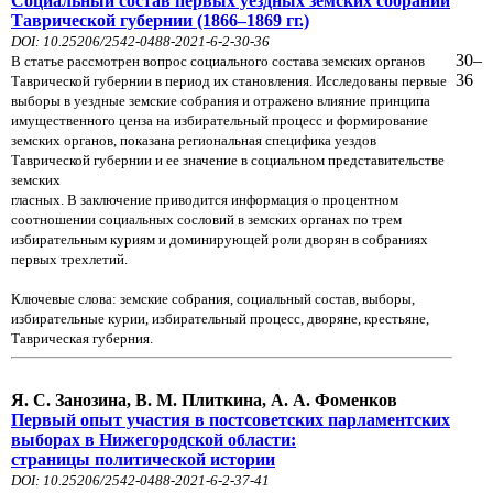
Социальный состав первых уездных земских собраний
Таврической губернии (1866–1869 гг.)
DOI: 10.25206/2542-0488-2021-6-2-30-36
30–
В статье рассмотрен вопрос социального состава земских органов
36
Таврической губернии в период их становления. Исследованы первые
выборы в уездные земские собрания и отражено влияние принципа
имущественного ценза на избирательный процесс и формирование
земских органов, показана региональная специфика уездов
Таврической губернии и ее значение в социальном представительстве
земских
гласных. В заключение приводится информация о процентном
соотношении социальных сословий в земских органах по трем
избирательным куриям и доминирующей роли дворян в собраниях
первых трехлетий.
Ключевые слова: земские собрания, социальный состав, выборы,
избирательные курии, избирательный процесс, дворяне, крестьяне,
Таврическая губерния.
Я. С. Занозина, В. М. Плиткина, А. А. Фоменков
Первый опыт участия в постсоветских парламентских
выборах в Нижегородской области:
страницы политической истории
DOI: 10.25206/2542-0488-2021-6-2-37-41