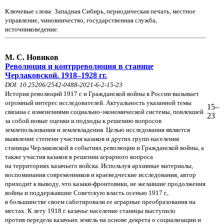
Ключевые слова: Западная Сибирь, периодическая печать, местное
управление, чиновничество, государственная служба,
источниковедение.
М. С. Новиков
Революция и контрреволюция в станице
Черлаковской. 1918–1928 гг.
DOI: 10.25206/2542-0488-2021-6-2-15-23
История революций 1917 г. и Гражданской войны в России вызывает
огромный интерес исследователей. Актуальность указанной темы
15–
связана с изменениями социально-экономической системы, повлекшей
23
за собой новые оценки и подходы к решению вопросов
землепользования и землевладения. Целью исследования является
выявление степени участия казаков и других групп населения
станицы Черлаковской в событиях революции и Гражданской войны, а
также участия казаков в решении аграрного вопроса
на территориях казачьего войска. Используя архивные материалы,
воспоминания современников и краеведческие исследования, автор
приходит к выводу, что казаки-фронтовики, не желавшие продолжения
войны и поддержавшие Советскую власть осенью 1917 г.,
в большинстве своем саботировали ее аграрные преобразования на
местах. К лету 1918 г. казачье население станицы выступило
против передела казачьих земель на основе декрета о социализации и