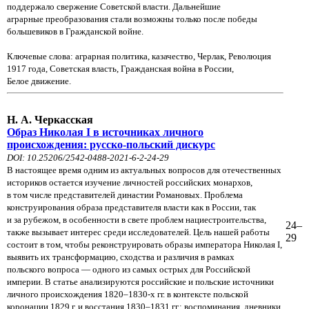
поддержало свержение Советской власти. Дальнейшие
аграрные преобразования стали возможны только после победы
большевиков в Гражданской войне.
Ключевые слова: аграрная политика, казачество, Черлак, Революция
1917 года, Советская власть, Гражданская война в России,
Белое движение.
Н. А. Черкасская
Образ Николая I в источниках личного
происхождения: русско-польский дискурс
DOI: 10.25206/2542-0488-2021-6-2-24-29
В настоящее время одним из актуальных вопросов для отечественных
историков остается изучение личностей российских монархов,
в том числе представителей династии Романовых. Проблема
конструирования образа представителя власти как в России, так
и за рубежом, в особенности в свете проблем нациестроительства,
24–
также вызывает интерес среди исследователей. Цель нашей работы
29
состоит в том, чтобы реконструировать образы императора Николая I,
выявить их трансформацию, сходства и различия в рамках
польского вопроса — одного из самых острых для Российской
империи. В статье анализируются российские и польские источники
личного происхождения 1820–1830-х гг. в контексте польской
коронации 1829 г. и восстания 1830–1831 гг.: воспоминания, дневники,