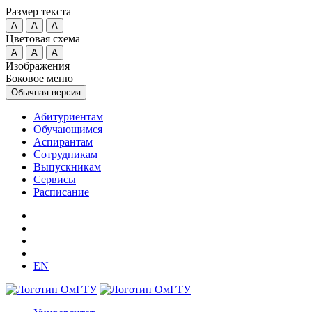
Размер текста
A
A
A
Цветовая схема
A
A
A
Изображения
Боковое меню
Обычная версия
Абитуриентам
Обучающимся
Аспирантам
Сотрудникам
Выпускникам
Сервисы
Расписание
EN