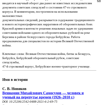
68
вводятся в научный оборот два ранее не известных исследователям
документа советских спецслужб о состоянии 47-го стрелкового
корпуса. В комментарии, построенном на использовании
малоизвестных
документальных сведений, раскрывается содержание традиционного
и нового историографических нарративов об оборонительных боях
Красной армии в контексте решения локальных задач по удержанию
советскими войсками одного из оборонительных рубежей на реке
Березина в районе белорусского города Бобруйска. Работа
предназначена для специалистов по истории Великой Отечественной
войны.
Ключевые слова: Великая Отечественная война, битва за Беларусь,
Бобруйск, Бобруйский оборонительный рубеж, советские
спецслужбы,
47-й стрелковый корпус, Бобруйское военно-тракторное училище.
Имя в истории
С. В. Новиков
Вениамин Михайлович Самосудов — человек и
ученый на перепутье времен (1926–2010 г.)
DOI: 10.25206/2542-0488-2021-6-2-69-75