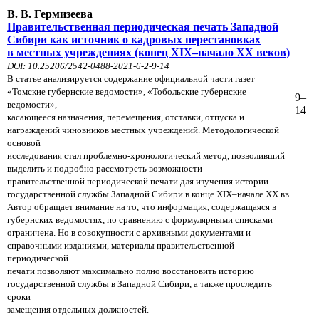
В. В. Гермизеева
Правительственная периодическая печать Западной
Сибири как источник о кадровых перестановках
в местных учреждениях (конец ХIX–начало ХХ веков)
DOI: 10.25206/2542-0488-2021-6-2-9-14
В статье анализируется содержание официальной части газет
«Томские губернские ведомости», «Тобольские губернские
9–
ведомости»,
14
касающееся назначения, перемещения, отставки, отпуска и
награждений чиновников местных учреждений. Методологической
основой
исследования стал проблемно-хронологический метод, позволивший
выделить и подробно рассмотреть возможности
правительственной периодической печати для изучения истории
государственной службы Западной Сибири в конце ХIX–начале ХХ вв.
Автор обращает внимание на то, что информация, содержащаяся в
губернских ведомостях, по сравнению с формулярными списками
ограничена. Но в совокупности с архивными документами и
справочными изданиями, материалы правительственной
периодической
печати позволяют максимально полно восстановить историю
государственной службы в Западной Сибири, а также проследить
сроки
замещения отдельных должностей.