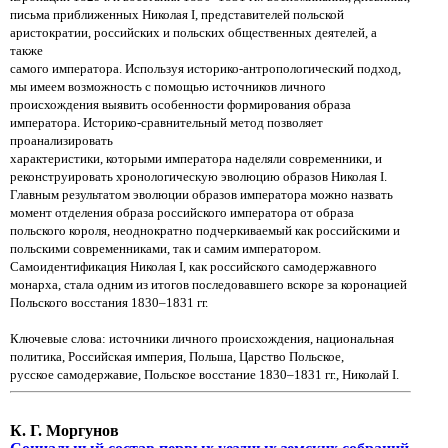
письма приближенных Николая I, представителей польской
аристократии, российских и польских общественных деятелей, а
также
самого императора. Используя историко-антропологический подход,
мы имеем возможность с помощью источников личного
происхождения выявить особенности формирования образа
императора. Историко-сравнительный метод позволяет
проанализировать
характеристики, которыми императора наделяли современники, и
реконструировать хронологическую эволюцию образов Николая I.
Главным результатом эволюции образов императора можно назвать
момент отделения образа российского императора от образа
польского короля, неоднократно подчеркиваемый как российскими и
польскими современниками, так и самим императором.
Самоидентификация Николая I, как российского самодержавного
монарха, стала одним из итогов последовавшего вскоре за коронацией
Польского восстания 1830–1831 гг.
Ключевые слова: источники личного происхождения, национальная
политика, Российская империя, Польша, Царство Польское,
русское самодержавие, Польское восстание 1830–1831 гг., Николай I.
К. Г. Моргунов