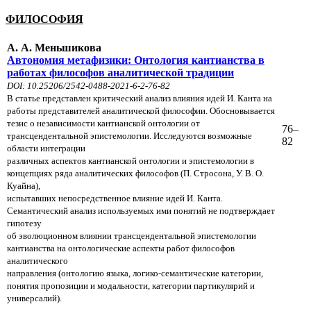
ФИЛОСОФИЯ
А. А. Меньшикова
Автономия метафизики: Онтология кантианства в
работах философов аналитической традиции
DOI: 10.25206/2542-0488-2021-6-2-76-82
В статье представлен критический анализ влияния идей И. Канта на
работы представителей аналитической философии. Обосновывается
тезис о независимости кантианской онтологии от
76–
трансцендентальной эпистемологии. Исследуются возможные
82
области интеграции
различных аспектов кантианской онтологии и эпистемологии в
концепциях ряда аналитических философов (П. Стросона, У. В. О.
Куайна),
испытавших непосредственное влияние идей И. Канта.
Семантический анализ используемых ими понятий не подтверждает
гипотезу
об эволюционном влиянии трансцендентальной эпистемологии
кантианства на онтологические аспекты работ философов
аналитического
направления (онтологию языка, логико-семантические категории,
понятия пропозиции и модальности, категории партикулярий и
универсалий).