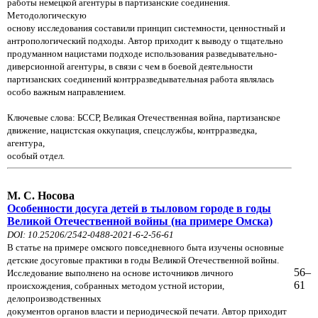
работы немецкой агентуры в партизанские соединения.
Методологическую
основу исследования составили принцип системности, ценностный и
антропологический подходы. Автор приходит к выводу о тщательно
продуманном нацистами подходе использования разведывательно-
диверсионной агентуры, в связи с чем в боевой деятельности
партизанских соединений контрразведывательная работа являлась
особо важным направлением.
Ключевые слова: БССР, Великая Отечественная война, партизанское
движение, нацистская оккупация, спецслужбы, контрразведка,
агентура,
особый отдел.
М. С. Носова
Особенности досуга детей в тыловом городе в годы
Великой Отечественной войны (на примере Омска)
DOI: 10.25206/2542-0488-2021-6-2-56-61
В статье на примере омского повседневного быта изучены основные
детские досуговые практики в годы Великой Отечественной войны.
56–
Исследование выполнено на основе источников личного
61
происхождения, собранных методом устной истории,
делопроизводственных
документов органов власти и периодической печати. Автор приходит