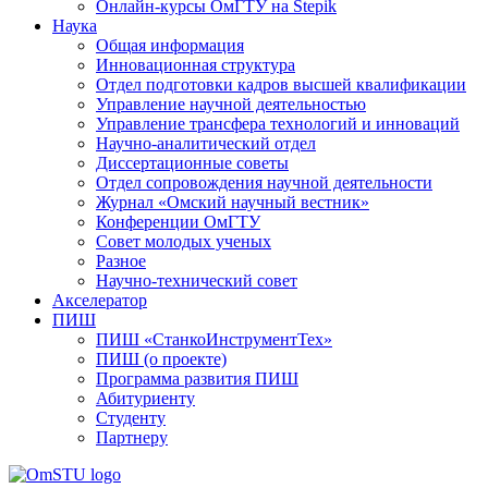
Онлайн-курсы ОмГТУ на Stepik
Наука
Общая информация
Инновационная структура
Отдел подготовки кадров высшей квалификации
Управление научной деятельностью
Управление трансфера технологий и инноваций
Научно-аналитический отдел
Диссертационные советы
Отдел сопровождения научной деятельности
Журнал «Омский научный вестник»
Конференции ОмГТУ
Совет молодых ученых
Разное
Научно-технический совет
Акселератор
ПИШ
ПИШ «СтанкоИнструментТех»
ПИШ (о проекте)
Программа развития ПИШ
Абитуриенту
Студенту
Партнеру