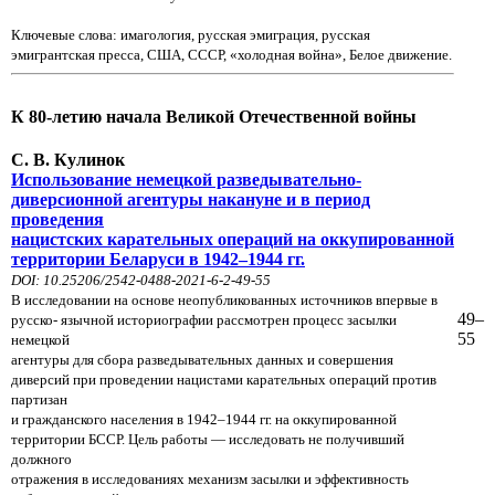
Ключевые слова: имагология, русская эмиграция, русская
эмигрантская пресса, США, СССР, «холодная война», Белое движение.
К 80-летию начала Великой Отечественной войны
С. В. Кулинок
Использование немецкой разведывательно-
диверсионной агентуры накануне и в период
проведения
нацистских карательных операций на оккупированной
территории Беларуси в 1942–1944 гг.
DOI: 10.25206/2542-0488-2021-6-2-49-55
В исследовании на основе неопубликованных источников впервые в
49–
русско- язычной историографии рассмотрен процесс засылки
55
немецкой
агентуры для сбора разведывательных данных и совершения
диверсий при проведении нацистами карательных операций против
партизан
и гражданского населения в 1942–1944 гг. на оккупированной
территории БССР. Цель работы — исследовать не получивший
должного
отражения в исследованиях механизм засылки и эффективность