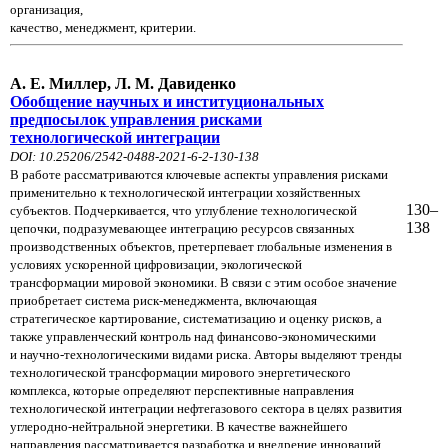
организация,
качество, менеджмент, критерии.
А. Е. Миллер, Л. М. Давиденко
Обобщение научных и институциональных
предпосылок управления рисками
технологической интеграции
DOI: 10.25206/2542-0488-2021-6-2-130-138
В работе рассматриваются ключевые аспекты управления рисками
применительно к технологической интеграции хозяйственных
130–
субъектов. Подчеркивается, что углубление технологической
138
цепочки, подразумевающее интеграцию ресурсов связанных
производственных объектов, претерпевает глобальные изменения в
условиях ускоренной цифровизации, экологической
трансформации мировой экономики. В связи с этим особое значение
приобретает система риск-менеджмента, включающая
стратегическое картирование, систематизацию и оценку рисков, а
также управленческий контроль над финансово-экономическими
и научно-технологическими видами риска. Авторы выделяют тренды
технологической трансформации мирового энергетического
комплекса, которые определяют перспективные направления
технологической интеграции нефтегазового сектора в целях развития
углеродно-нейтральной энергетики. В качестве важнейшего
направления рассматривается разработка и внедрение инноваций,