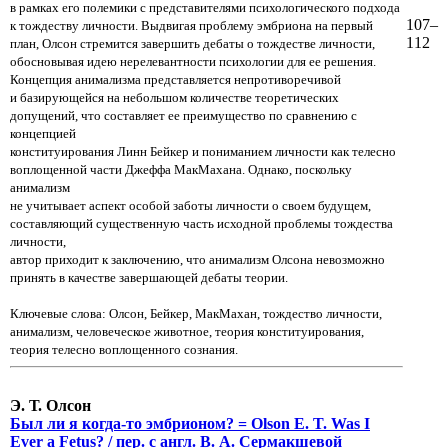
в рамках его полемики с представителями психологического подхода
107–
к тождеству личности. Выдвигая проблему эмбриона на первый
112
план, Олсон стремится завершить дебаты о тождестве личности,
обосновывая идею нерелевантности психологии для ее решения.
Концепция анимализма представляется непротиворечивой
и базирующейся на небольшом количестве теоретических
допущений, что составляет ее преимущество по сравнению с
концепцией
конституирования Линн Бейкер и пониманием личности как телесно
воплощенной части Джеффа МакМахана. Однако, поскольку
анимализм
не учитывает аспект особой заботы личности о своем будущем,
составляющий существенную часть исходной проблемы тождества
личности,
автор приходит к заключению, что анимализм Олсона невозможно
принять в качестве завершающей дебаты теории.
Ключевые слова: Олсон, Бейкер, МакМахан, тождество личности,
анимализм, человеческое животное, теория конституирования,
теория телесно воплощенного сознания.
Э. Т. Олсон
Был ли я когда-то эмбрионом? = Olson E. T. Was I
Ever a Fetus? / пер. с англ. В. А. Сермакшевой