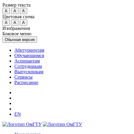
Размер текста
A
A
A
Цветовая схема
A
A
A
Изображения
Боковое меню
Обычная версия
Абитуриентам
Обучающимся
Аспирантам
Сотрудникам
Выпускникам
Сервисы
Расписание
EN