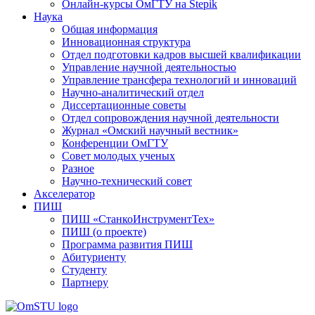
Онлайн-курсы ОмГТУ на Stepik
Наука
Общая информация
Инновационная структура
Отдел подготовки кадров высшей квалификации
Управление научной деятельностью
Управление трансфера технологий и инноваций
Научно-аналитический отдел
Диссертационные советы
Отдел сопровождения научной деятельности
Журнал «Омский научный вестник»
Конференции ОмГТУ
Совет молодых ученых
Разное
Научно-технический совет
Акселератор
ПИШ
ПИШ «СтанкоИнструментТех»
ПИШ (о проекте)
Программа развития ПИШ
Абитуриенту
Студенту
Партнеру