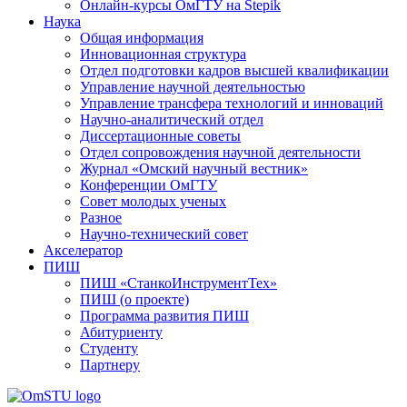
Онлайн-курсы ОмГТУ на Stepik
Наука
Общая информация
Инновационная структура
Отдел подготовки кадров высшей квалификации
Управление научной деятельностью
Управление трансфера технологий и инноваций
Научно-аналитический отдел
Диссертационные советы
Отдел сопровождения научной деятельности
Журнал «Омский научный вестник»
Конференции ОмГТУ
Совет молодых ученых
Разное
Научно-технический совет
Акселератор
ПИШ
ПИШ «СтанкоИнструментТех»
ПИШ (о проекте)
Программа развития ПИШ
Абитуриенту
Студенту
Партнеру