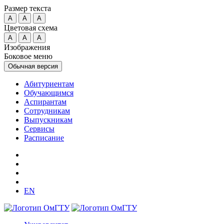
Размер текста
A
A
A
Цветовая схема
A
A
A
Изображения
Боковое меню
Обычная версия
Абитуриентам
Обучающимся
Аспирантам
Сотрудникам
Выпускникам
Сервисы
Расписание
EN