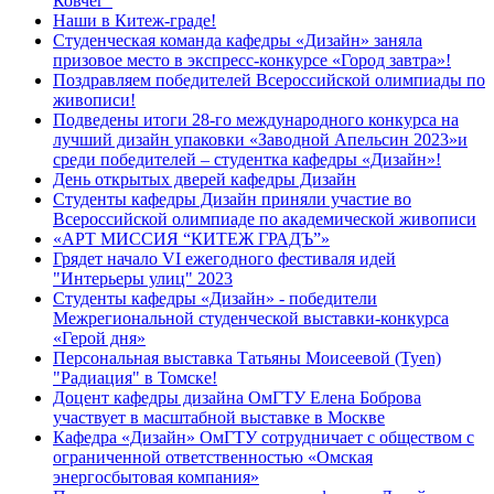
Ковчег"
Наши в Китеж-граде!
Студенческая команда кафедры «Дизайн» заняла
призовое место в экспресс-конкурсе «Город завтра»!
Поздравляем победителей Всероссийской олимпиады по
живописи!
Подведены итоги 28-го международного конкурса на
лучший дизайн упаковки «Заводной Апельсин 2023»и
среди победителей – студентка кафедры «Дизайн»!
День открытых дверей кафедры Дизайн
Студенты кафедры Дизайн приняли участие во
Всероссийской олимпиаде по академической живописи
«АРТ МИССИЯ “КИТЕЖ ГРАДЪ”»
Грядет начало VI ежегодного фестиваля идей
"Интерьеры улиц" 2023
Студенты кафедры «Дизайн» - победители
Межрегиональной студенческой выставки-конкурса
«Герой дня»
Персональная выставка Татьяны Моисеевой (Tyen)
"Радиация" в Томске!
Доцент кафедры дизайна ОмГТУ Елена Боброва
участвует в масштабной выставке в Москве
Кафедра «Дизайн» ОмГТУ сотрудничает с обществом с
ограниченной ответственностью «Омская
энергосбытовая компания»