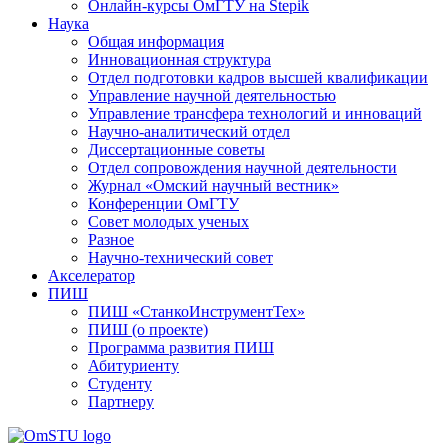
Онлайн-курсы ОмГТУ на Stepik
Наука
Общая информация
Инновационная структура
Отдел подготовки кадров высшей квалификации
Управление научной деятельностью
Управление трансфера технологий и инноваций
Научно-аналитический отдел
Диссертационные советы
Отдел сопровождения научной деятельности
Журнал «Омский научный вестник»
Конференции ОмГТУ
Совет молодых ученых
Разное
Научно-технический совет
Акселератор
ПИШ
ПИШ «СтанкоИнструментТех»
ПИШ (о проекте)
Программа развития ПИШ
Абитуриенту
Студенту
Партнеру