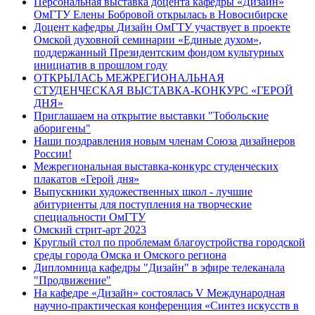
Персональная выставка доцента кафедры «Дизайн»
ОмГТУ Елены Бобровой открылась в Новосибирске
Доцент кафедры Дизайн ОмГТУ участвует в проекте
Омской духовной семинарии «Единые духом»,
поддержанный Президентским фондом культурных
инициатив в прошлом году
ОТКРЫЛАСЬ МЕЖРЕГИОНАЛЬНАЯ
СТУДЕНЧЕСКАЯ ВЫСТАВКА-КОНКУРC «ГЕРОЙ
ДНЯ»
Приглашаем на открытие выставки "Тобольские
аборигены"
Наши поздравления новым членам Союза дизайнеров
России!
Межрегиональная выставка-конкурс студенческих
плакатов «Герой дня»
Выпускники художественных школ - лучшие
абитуриенты для поступления на творческие
специальности ОмГТУ
Омский стрит-арт 2023
Круглый стол по проблемам благоустройства городской
среды города Омска и Омского региона
Дипломница кафедры "Дизайн" в эфире телеканала
"Продвижение"
На кафедре «Дизайн» состоялась V Международная
научно-практическая конференция «Синтез искусств в