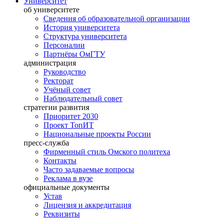
Университет
об университете
Сведения об образовательной организации
История университета
Структура университета
Персоналии
Партнёры ОмГТУ
администрация
Руководство
Ректорат
Учёный совет
Наблюдательный совет
стратегии развития
Приоритет 2030
Проект ТопИТ
Национальные проекты России
пресс-служба
Фирменный стиль Омского политеха
Контакты
Часто задаваемые вопросы
Реклама в вузе
официальные документы
Устав
Лицензия и аккредитация
Реквизиты