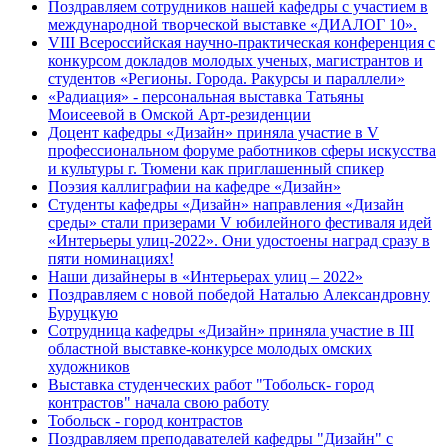
Поздравляем сотрудников нашей кафедры с участием в
международной творческой выставке «ДИАЛОГ 10».
VIII Всероссийская научно-практическая конференция с
конкурсом докладов молодых ученых, магистрантов и
студентов «Регионы. Города. Ракурсы и параллели»
«Радиация» - персональная выставка Татьяны
Моисеевой в Омской Арт-резиденции
Доцент кафедры «Дизайн» приняла участие в V
профессиональном форуме работников сферы искусства
и культуры г. Тюмени как приглашенный спикер
Поэзия каллиграфии на кафедре «Дизайн»
Студенты кафедры «Дизайн» направления «Дизайн
среды» стали призерами V юбилейного фестиваля идей
«Интерьеры улиц-2022». Они удостоены наград сразу в
пяти номинациях!
Наши дизайнеры в «Интерьерах улиц – 2022»
Поздравляем с новой победой Наталью Александровну
Буруцкую
Сотрудница кафедры «Дизайн» приняла участие в III
областной выставке-конкурсе молодых омских
художников
Выставка студенческих работ "Тобольск- город
контрастов" начала свою работу
Тобольск - город контрастов
Поздравляем преподавателей кафедры "Дизайн" с