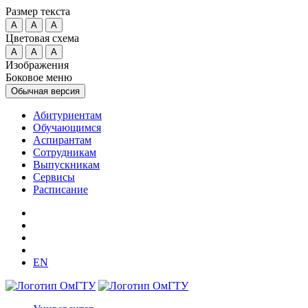
Размер текста
A
A
A
Цветовая схема
A
A
A
Изображения
Боковое меню
Обычная версия
Абитуриентам
Обучающимся
Аспирантам
Сотрудникам
Выпускникам
Сервисы
Расписание
EN