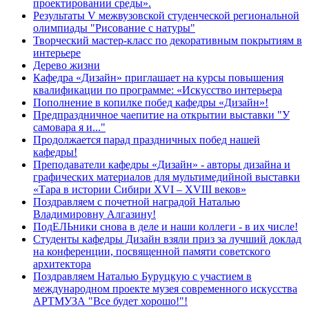
проектировании среды».
Результаты V межвузовской студенческой региональной
олимпиады "Рисование с натуры"
Творческий мастер-класс по декоративным покрытиям в
интерьере
Дерево жизни
Кафедра «Дизайн» приглашает на курсы повышения
квалификации по программе: «Искусство интерьера
Пополнение в копилке побед кафедры «Дизайн»!
Предпраздничное чаепитие на открытии выставки "У
самовара я и..."
Продолжается парад праздничных побед нашей
кафедры!
Преподаватели кафедры «Дизайн» - авторы дизайна и
графических материалов для мультимедийной выставки
«Тара в истории Сибири XVI – XVIII веков»
Поздравляем с почетной наградой Наталью
Владимировну Алгазину!
ПодЕЛЬники снова в деле и наши коллеги - в их числе!
Студенты кафедры Дизайн взяли приз за лучший доклад
на конференции, посвященной памяти советского
архитектора
Поздравляем Наталью Буруцкую с участием в
международном проекте музея современного искусства
АРТМУЗА "Все будет хорошо!"!