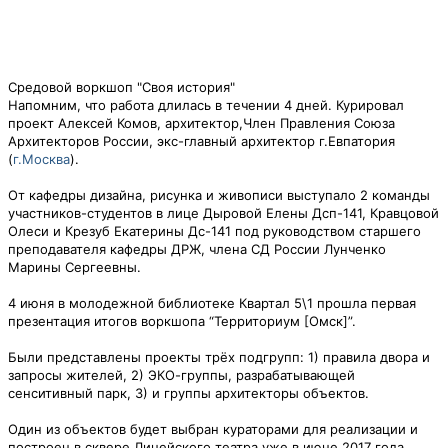
Средовой воркшоп "Своя история"
Напомним, что работа длилась в течении 4 дней. Курировал
проект Алексей Комов, архитектор,Член Правления Союза
Архитекторов России, экс-главный архитектор г.Евпатория
(
г.Москва
).
От кафедры дизайна, рисунка и живописи выступало 2 команды
участников-студентов в лице Дыровой Елены Дсп-141, Кравцовой
Олеси и Крезуб Екатерины Дс-141 под руководством старшего
преподавателя кафедры ДРЖ, члена СД России Лунченко
Марины Сергеевны.
4 июня в молодежной библиотеке Квартал 5\1 прошла первая
презентация итогов воркшопа “Территориум [Омск]”.
Были представлены проекты трёх подгрупп: 1) правила двора и
запросы жителей, 2) ЭКО-группы, разрабатывающей
сенситивный парк, 3) и группы архитекторы объектов.
Один из объектов будет выбран кураторами для реализации и
построен в сквере Лицейского театра уже в июне 2017 года,