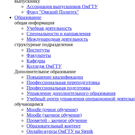
выпускнику
Ассоциация выпускников ОмГТУ
Фонд "Омский Политех"
Образование
общая информация
Учебная деятельность
Специальности и направления
Международная деятельность
структурные подразделения
Институты
Факультеты
Кафедры
Колледж ОмГТУ
Дополнительное образование
Повышение квалификации
Профессиональная переподготовка
Профессиональная подготовка
Управление дополнительного образования
Учебный центр управления операционной деятель
обучающимся
Moodle (очное обучение)
Moodle (заочное обучение)
Прометей - заочное обучение
Образовательный контент
Онлайн-курсы ОмГТУ на Stepik