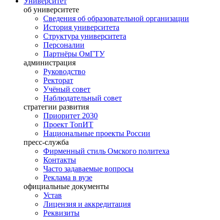
Университет
об университете
Сведения об образовательной организации
История университета
Структура университета
Персоналии
Партнёры ОмГТУ
администрация
Руководство
Ректорат
Учёный совет
Наблюдательный совет
стратегии развития
Приоритет 2030
Проект ТопИТ
Национальные проекты России
пресс-служба
Фирменный стиль Омского политеха
Контакты
Часто задаваемые вопросы
Реклама в вузе
официальные документы
Устав
Лицензия и аккредитация
Реквизиты