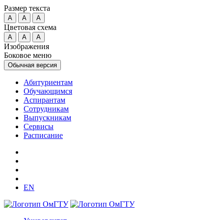
Размер текста
A
A
A
Цветовая схема
A
A
A
Изображения
Боковое меню
Обычная версия
Абитуриентам
Обучающимся
Аспирантам
Сотрудникам
Выпускникам
Сервисы
Расписание
EN