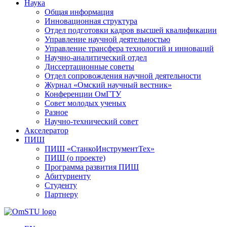
Наука
Общая информация
Инновационная структура
Отдел подготовки кадров высшей квалификации
Управление научной деятельностью
Управление трансфера технологий и инноваций
Научно-аналитический отдел
Диссертационные советы
Отдел сопровождения научной деятельности
Журнал «Омский научный вестник»
Конференции ОмГТУ
Совет молодых ученых
Разное
Научно-технический совет
Акселератор
ПИШ
ПИШ «СтанкоИнструментТех»
ПИШ (о проекте)
Программа развития ПИШ
Абитуриенту
Студенту
Партнеру