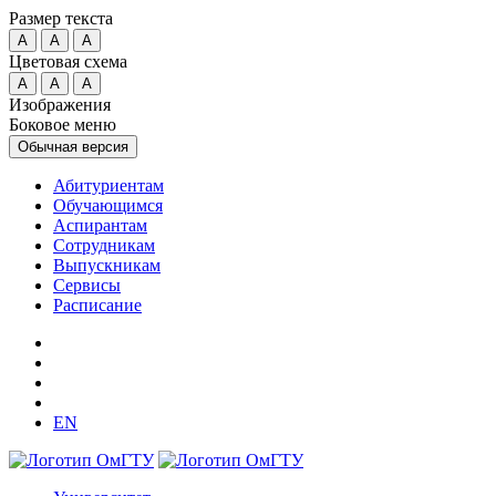
Размер текста
A
A
A
Цветовая схема
A
A
A
Изображения
Боковое меню
Обычная версия
Абитуриентам
Обучающимся
Аспирантам
Сотрудникам
Выпускникам
Сервисы
Расписание
EN