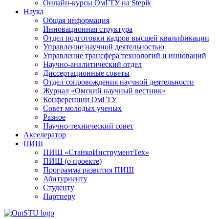
Онлайн-курсы ОмГТУ на Stepik
Наука
Общая информация
Инновационная структура
Отдел подготовки кадров высшей квалификации
Управление научной деятельностью
Управление трансфера технологий и инноваций
Научно-аналитический отдел
Диссертационные советы
Отдел сопровождения научной деятельности
Журнал «Омский научный вестник»
Конференции ОмГТУ
Совет молодых ученых
Разное
Научно-технический совет
Акселератор
ПИШ
ПИШ «СтанкоИнструментТех»
ПИШ (о проекте)
Программа развития ПИШ
Абитуриенту
Студенту
Партнеру