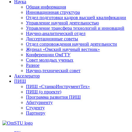
Наука
Общая информация
Инновационная структура
Отдел подготовки кадров высшей квалификации
Управление научной деятельностью
Управление трансфера технологий и инноваций
Научно-аналитический отдел
Диссертационные советы
Отдел сопровождения научной деятельности
Журнал «Омский научный вестник»
Конференции ОмГТУ
Совет молодых ученых
Разное
Научно-технический совет
Акселератор
ПИШ
ПИШ «СтанкоИнструментТех»
ПИШ (о проекте)
Программа развития ПИШ
Абитуриенту
Студенту
Партнеру