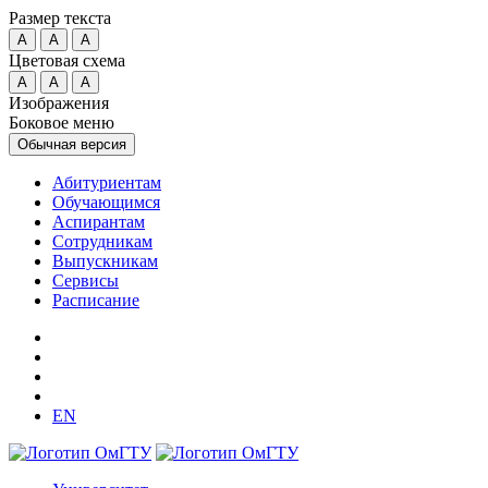
Размер текста
A
A
A
Цветовая схема
A
A
A
Изображения
Боковое меню
Обычная версия
Абитуриентам
Обучающимся
Аспирантам
Сотрудникам
Выпускникам
Сервисы
Расписание
EN