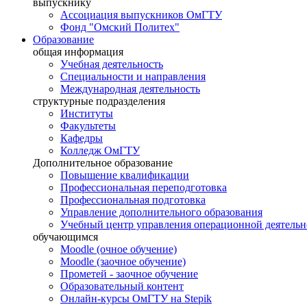
выпускнику
Ассоциация выпускников ОмГТУ
Фонд "Омский Политех"
Образование
общая информация
Учебная деятельность
Специальности и направления
Международная деятельность
структурные подразделения
Институты
Факультеты
Кафедры
Колледж ОмГТУ
Дополнительное образование
Повышение квалификации
Профессиональная переподготовка
Профессиональная подготовка
Управление дополнительного образования
Учебный центр управления операционной деятель
обучающимся
Moodle (очное обучение)
Moodle (заочное обучение)
Прометей - заочное обучение
Образовательный контент
Онлайн-курсы ОмГТУ на Stepik