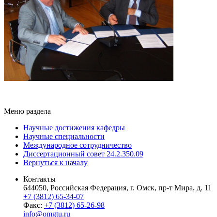
Меню раздела
Научные достижения кафедры
Научные специальности
Международное сотрудничество
Диссертационный совет 24.2.350.09
Вернуться к началу
Контакты
644050, Российская Федерация, г. Омск, пр-т Мира, д. 11
+7 (3812) 65-34-07
Факс:
+7 (3812) 65-26-98
info@omgtu.ru