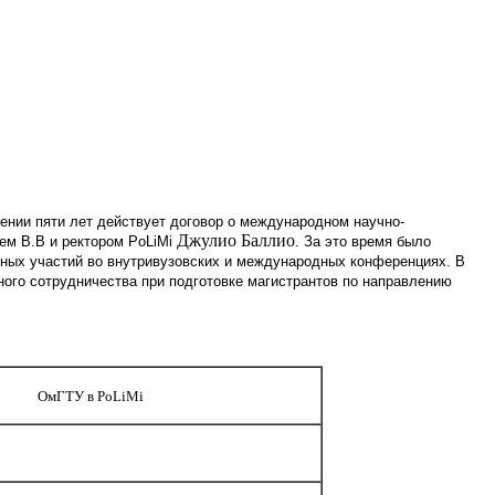
жении пяти лет действует договор о международном научно-
Джулио Баллио
аем В.В и
ректором
PoLiMi
.
За это время было
тных участий во внутривузовских и международных конференциях.
В
ого сотрудничества при подготовке магистрантов по направлению
ОмГТУ в PoLiMi