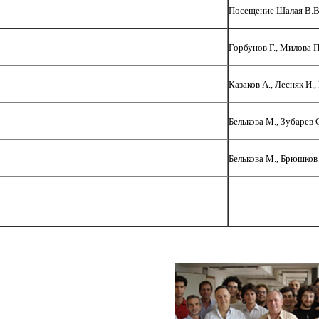
Посещение Шалая В.В.
Горбунов Г., Милова П
Казаков А., Лесняк И.,
Белькова М., Зубарев 
Белькова М., Брюшков 