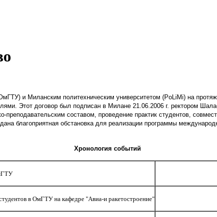
во
ОмГТУ) и Миланским политехническим университетом (
PoLiMi
) на протя
лями. Этот договор был подписан в Милане 21.06.
2006 г
. ректором Шал
о-преподавательским составом, проведение практик студентов, совмес
здана благоприятная обстановка для реализации программы международн
Хронология событий
мГТУ
студентов в ОмГТУ на кафедре "Авиа-и ракетостроение"