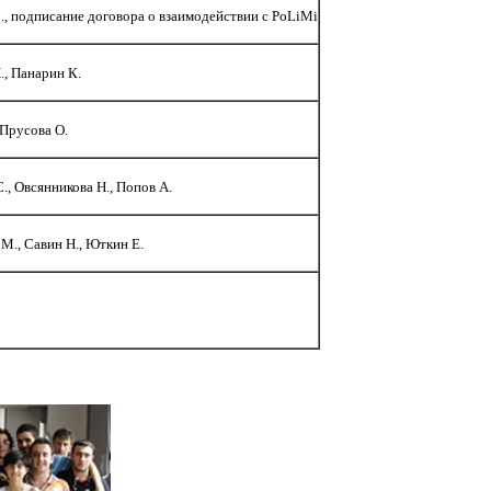
, подписание договора о взаимодействии с PoLiMi
., Панарин К.
 Прусова О.
С., Овсянникова Н., Попов А.
М., Савин Н., Юткин Е.