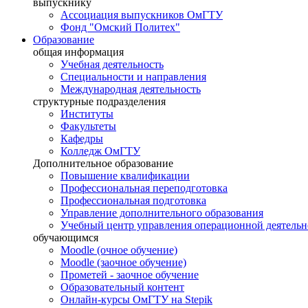
выпускнику
Ассоциация выпускников ОмГТУ
Фонд "Омский Политех"
Образование
общая информация
Учебная деятельность
Специальности и направления
Международная деятельность
структурные подразделения
Институты
Факультеты
Кафедры
Колледж ОмГТУ
Дополнительное образование
Повышение квалификации
Профессиональная переподготовка
Профессиональная подготовка
Управление дополнительного образования
Учебный центр управления операционной деятель
обучающимся
Moodle (очное обучение)
Moodle (заочное обучение)
Прометей - заочное обучение
Образовательный контент
Онлайн-курсы ОмГТУ на Stepik