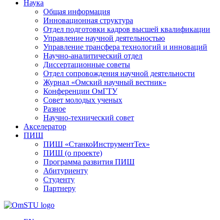
Наука
Общая информация
Инновационная структура
Отдел подготовки кадров высшей квалификации
Управление научной деятельностью
Управление трансфера технологий и инноваций
Научно-аналитический отдел
Диссертационные советы
Отдел сопровождения научной деятельности
Журнал «Омский научный вестник»
Конференции ОмГТУ
Совет молодых ученых
Разное
Научно-технический совет
Акселератор
ПИШ
ПИШ «СтанкоИнструментТех»
ПИШ (о проекте)
Программа развития ПИШ
Абитуриенту
Студенту
Партнеру