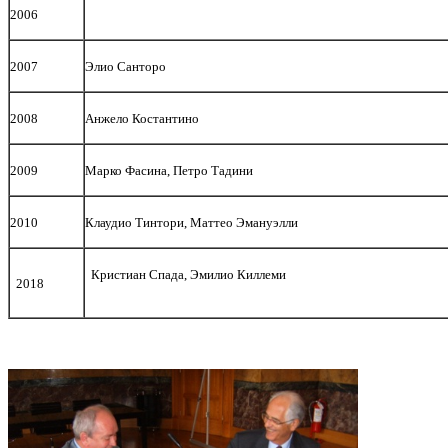
2006
2007
Элио Санторо
2008
Анжело Костантино
2009
Марко Фасина, Петро Тадини
2010
Клаудио Тинтори, Маттео Эмануэлли
Кристиан Спада, Эмилио Киллеми
2018