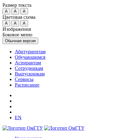
Размер текста
A
A
A
Цветовая схема
A
A
A
Изображения
Боковое меню
Обычная версия
Абитуриентам
Обучающимся
Аспирантам
Сотрудникам
Выпускникам
Сервисы
Расписание
EN