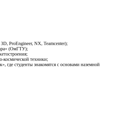
, ProEngineer, NX, Teamcenter);
ара» (ОмГТУ);
кетостроения;
о-космической техники;
», где студенты знакомятся с основами наземной