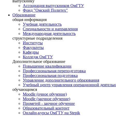
выпускнику
Ассоциация выпускников ОмГТУ
Фонд "Омский Политех"
Образование
общая информация
Учебная деятельность
Специальности и направления
Международная деятельность
структурные подразделения
Институты
Факультеты
Кафедры
Колледж ОмГТУ
Дополнительное образование
Повышение квалификации
Профессиональная переподготовка
Профессиональная подготовка
Управление дополнительного образования
Учебный центр управления операционной деятель
обучающимся
Moodle (очное обучение)
Moodle (заочное обучение)
Прометей - заочное обучение
Образовательный контент
Онлайн-курсы ОмГТУ на Stepik