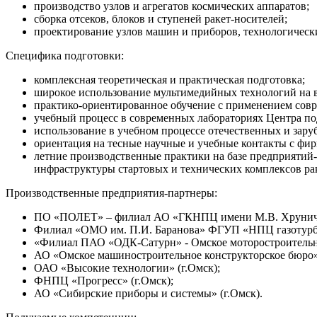
производство узлов и агрегатов космических аппаратов;
сборка отсеков, блоков и ступеней ракет-носителей;
проектирование узлов машин и приборов, технологическ
Специфика подготовки:
комплексная теоретическая и практическая подготовка;
широкое использование мультимедийных технологий на в
практико-ориентированное обучение с применением совре
учебный процесс в современных лабораториях Центра 
использование в учебном процессе отечественных и зару
ориентация на тесные научные и учебные контакты с фи
летние производственные практики на базе предприятий-
инфраструктуры стартовых и технических комплексов рак
Производственные предприятия-партнеры:
ПО «ПОЛЕТ» – филиал АО «ГКНПЦ имени М.В. Хруничев
Филиал «ОМО им. П.И. Баранова» ФГУП «НПЦ газотурбо
«Филиал ПАО «ОДК-Сатурн» - Омское моторостроительное
АО «Омское машиностроительное конструкторское бюро»
ОАО «Высокие технологии» (г.Омск);
ФНПЦ «Прогресс» (г.Омск);
АО «Сибирские приборы и системы» (г.Омск).