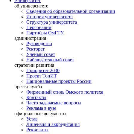
Университет
об университете
Сведения об образовательной организации
История университета
Структура университета
Персоналии
Партнёры ОмГТУ
администрация
Руководство
Ректорат
Учёный совет
Наблюдательный совет
стратегии развития
Приоритет 2030
Проект ТопИТ
Национальные проекты России
пресс-служба
Фирменный стиль Омского политеха
Контакты
Часто задаваемые вопросы
Реклама в вузе
официальные документы
Устав
Лицензия и аккредитация
Реквизиты