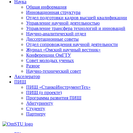
Наука
Общая информация
Инновационная структура
Отдел подготовки кадров высшей квалификации
Управление научной деятельностью
Управление трансфера технологий и инноваций
Научно-аналитический отдел
Диссертационные советы
Отдел сопровождения научной деятельности
Журнал «Омский научный вестник»
Конференции ОмГТУ
Совет молодых ученых
Разное
Научно-технический совет
Акселератор
ПИШ
ПИШ «СтанкоИнструментТех»
ПИШ (о проекте)
Программа развития ПИШ
Абитуриенту
Студенту
Партнеру