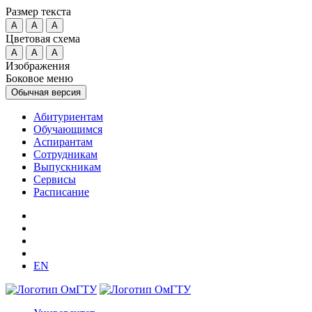
Размер текста
A
A
A
Цветовая схема
A
A
A
Изображения
Боковое меню
Обычная версия
Абитуриентам
Обучающимся
Аспирантам
Сотрудникам
Выпускникам
Сервисы
Расписание
EN