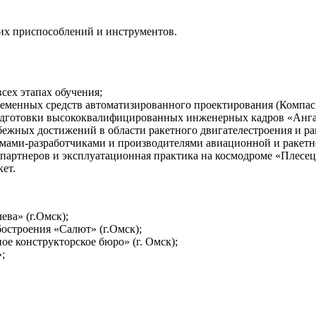
их приспособлений и инструментов.
сех этапах обучения;
менных средств автоматизированного проектирования (Компас 3D
подготовки высококвалифицированных инженерных кадров «Анг
бежных достижений в области ракетного двигателестроения и ра
рмами-разработчиками и производителями авиационной и ракетн
партнеров и эксплуатационная практика на космодроме «Плесецк
ет.
а» (г.Омск);
строения «Салют» (г.Омск);
 конструкторское бюро» (г. Омск);
;