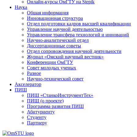
Онлайн-курсы ОмГТУ на Stepik
Наука
Общая информация
Инновационная структура
Отдел подготовки кадров высшей квалификации
Управление научной деятельностью
Управление трансфера технологий и инноваций
Научно-аналитический отдел
Диссертационные советы
Отдел сопровождения научной деятельности
Журнал «Омский научный вестник»
Конференции ОмГТУ
Совет молодых ученых
Разное
Научно-технический совет
Акселератор
ПИШ
ПИШ «СтанкоИнструментТех»
ПИШ (о проекте)
Программа развития ПИШ
Абитуриенту
Студенту
Партнеру