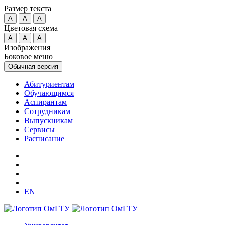
Размер текста
A
A
A
Цветовая схема
A
A
A
Изображения
Боковое меню
Обычная версия
Абитуриентам
Обучающимся
Аспирантам
Сотрудникам
Выпускникам
Сервисы
Расписание
EN