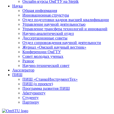
Онлайн-курсы ОмГТУ на Stepik
Наука
Общая информация
Инновационная структура
Отдел подготовки кадров высшей квалификации
Управление научной деятельностью
Управление трансфера технологий и инноваций
Научно-аналитический отдел
Диссертационные советы
Отдел сопровождения научной деятельности
Журнал «Омский научный вестник»
Конференции ОмГТУ
Совет молодых ученых
Разное
Научно-технический совет
Акселератор
ПИШ
ПИШ «СтанкоИнструментТех»
ПИШ (о проекте)
Программа развития ПИШ
Абитуриенту
Студенту
Партнеру