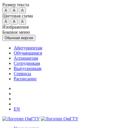
Размер текста
A
A
A
Цветовая схема
A
A
A
Изображения
Боковое меню
Обычная версия
Абитуриентам
Обучающимся
Аспирантам
Сотрудникам
Выпускникам
Сервисы
Расписание
EN