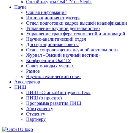
Онлайн-курсы ОмГТУ на Stepik
Наука
Общая информация
Инновационная структура
Отдел подготовки кадров высшей квалификации
Управление научной деятельностью
Управление трансфера технологий и инноваций
Научно-аналитический отдел
Диссертационные советы
Отдел сопровождения научной деятельности
Журнал «Омский научный вестник»
Конференции ОмГТУ
Совет молодых ученых
Разное
Научно-технический совет
Акселератор
ПИШ
ПИШ «СтанкоИнструментТех»
ПИШ (о проекте)
Программа развития ПИШ
Абитуриенту
Студенту
Партнеру