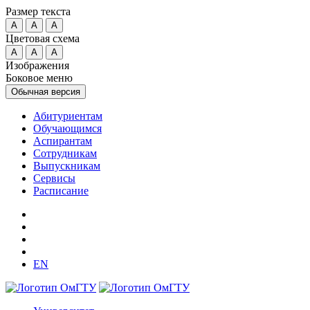
Размер текста
A
A
A
Цветовая схема
A
A
A
Изображения
Боковое меню
Обычная версия
Абитуриентам
Обучающимся
Аспирантам
Сотрудникам
Выпускникам
Сервисы
Расписание
EN