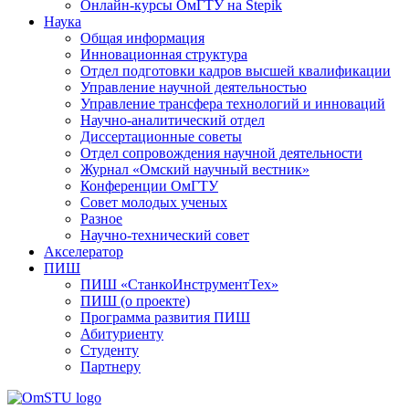
Онлайн-курсы ОмГТУ на Stepik
Наука
Общая информация
Инновационная структура
Отдел подготовки кадров высшей квалификации
Управление научной деятельностью
Управление трансфера технологий и инноваций
Научно-аналитический отдел
Диссертационные советы
Отдел сопровождения научной деятельности
Журнал «Омский научный вестник»
Конференции ОмГТУ
Совет молодых ученых
Разное
Научно-технический совет
Акселератор
ПИШ
ПИШ «СтанкоИнструментТех»
ПИШ (о проекте)
Программа развития ПИШ
Абитуриенту
Студенту
Партнеру