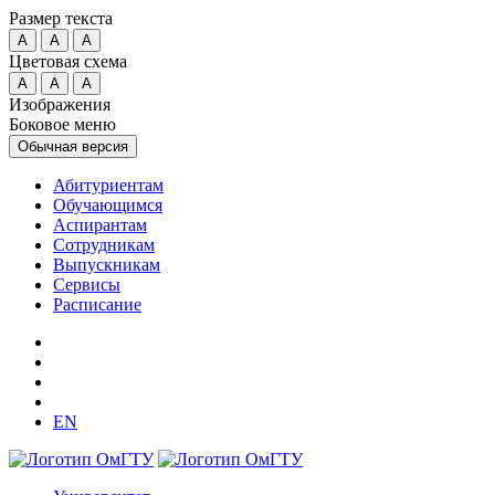
Размер текста
A
A
A
Цветовая схема
A
A
A
Изображения
Боковое меню
Обычная версия
Абитуриентам
Обучающимся
Аспирантам
Сотрудникам
Выпускникам
Сервисы
Расписание
EN