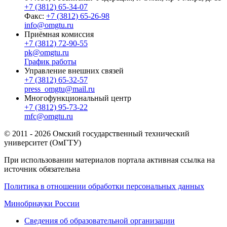
+7 (3812) 65-34-07
Факс:
+7 (3812) 65-26-98
info@omgtu.ru
Приёмная комиссия
+7 (3812) 72-90-55
pk@omgtu.ru
График работы
Управление внешних связей
+7 (3812) 65-32-57
press_omgtu@mail.ru
Многофункциональный центр
+7 (3812) 95-73-22
mfc@omgtu.ru
© 2011 - 2026 Омский государственный технический
университет (ОмГТУ)
При использовании материалов портала активная ссылка на
источник обязательна
Политика в отношении обработки персональных данных
Минобрнауки России
Сведения об образовательной организации