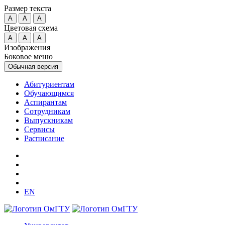
Размер текста
A
A
A
Цветовая схема
A
A
A
Изображения
Боковое меню
Обычная версия
Абитуриентам
Обучающимся
Аспирантам
Сотрудникам
Выпускникам
Сервисы
Расписание
EN