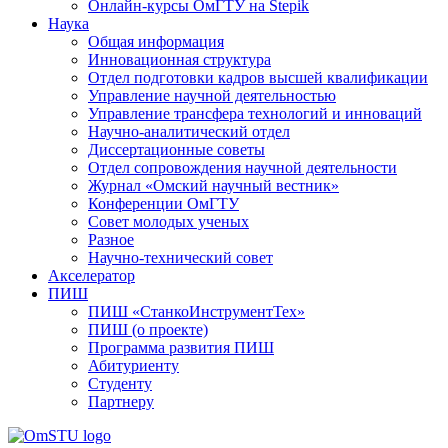
Онлайн-курсы ОмГТУ на Stepik
Наука
Общая информация
Инновационная структура
Отдел подготовки кадров высшей квалификации
Управление научной деятельностью
Управление трансфера технологий и инноваций
Научно-аналитический отдел
Диссертационные советы
Отдел сопровождения научной деятельности
Журнал «Омский научный вестник»
Конференции ОмГТУ
Совет молодых ученых
Разное
Научно-технический совет
Акселератор
ПИШ
ПИШ «СтанкоИнструментТех»
ПИШ (о проекте)
Программа развития ПИШ
Абитуриенту
Студенту
Партнеру