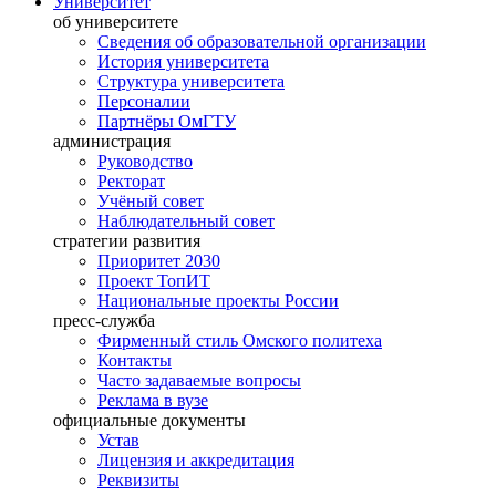
Университет
об университете
Сведения об образовательной организации
История университета
Структура университета
Персоналии
Партнёры ОмГТУ
администрация
Руководство
Ректорат
Учёный совет
Наблюдательный совет
стратегии развития
Приоритет 2030
Проект ТопИТ
Национальные проекты России
пресс-служба
Фирменный стиль Омского политеха
Контакты
Часто задаваемые вопросы
Реклама в вузе
официальные документы
Устав
Лицензия и аккредитация
Реквизиты