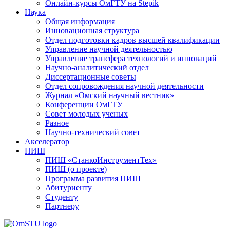
Онлайн-курсы ОмГТУ на Stepik
Наука
Общая информация
Инновационная структура
Отдел подготовки кадров высшей квалификации
Управление научной деятельностью
Управление трансфера технологий и инноваций
Научно-аналитический отдел
Диссертационные советы
Отдел сопровождения научной деятельности
Журнал «Омский научный вестник»
Конференции ОмГТУ
Совет молодых ученых
Разное
Научно-технический совет
Акселератор
ПИШ
ПИШ «СтанкоИнструментТех»
ПИШ (о проекте)
Программа развития ПИШ
Абитуриенту
Студенту
Партнеру