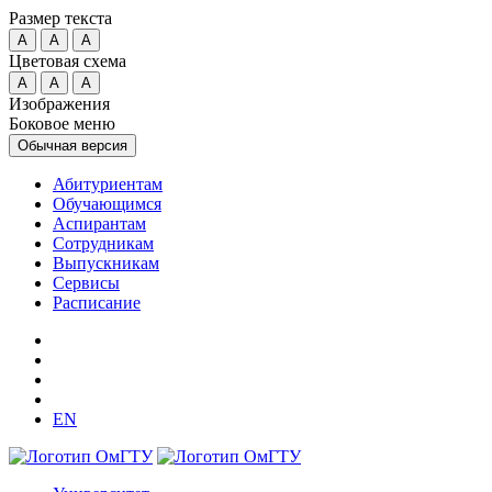
Размер текста
A
A
A
Цветовая схема
A
A
A
Изображения
Боковое меню
Обычная версия
Абитуриентам
Обучающимся
Аспирантам
Сотрудникам
Выпускникам
Сервисы
Расписание
EN