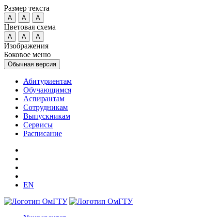
Размер текста
A
A
A
Цветовая схема
A
A
A
Изображения
Боковое меню
Обычная версия
Абитуриентам
Обучающимся
Аспирантам
Сотрудникам
Выпускникам
Сервисы
Расписание
EN