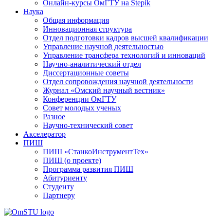
Онлайн-курсы ОмГТУ на Stepik
Наука
Общая информация
Инновационная структура
Отдел подготовки кадров высшей квалификации
Управление научной деятельностью
Управление трансфера технологий и инноваций
Научно-аналитический отдел
Диссертационные советы
Отдел сопровождения научной деятельности
Журнал «Омский научный вестник»
Конференции ОмГТУ
Совет молодых ученых
Разное
Научно-технический совет
Акселератор
ПИШ
ПИШ «СтанкоИнструментТех»
ПИШ (о проекте)
Программа развития ПИШ
Абитуриенту
Студенту
Партнеру